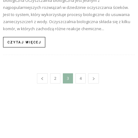
biologiczna Oczyszczalnia biologiczna jest jednym z
najpopularniejszych rozwiązań w dziedzinie oczyszczania ścieków.
Jest to system, który wykorzystuje procesy biologiczne do usuwania
zanieczyszczeń z wody. Oczyszczalnia biologiczna składa się z kilku
komór, w których zachodzą różne reakcje chemiczne...
CZYTAJ WIĘCEJ
2
3
4